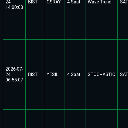
24
BİST
GSRAY
4 Saat
Wave Trend
SA
14:00:03
2026-07-
24
BİST
YESIL
4 Saat
STOCHASTIC
SA
06:55:07