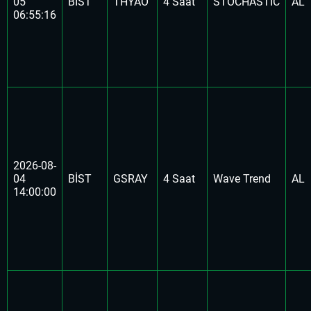
05
BİST
THYAO
4 Saat
STOCHASTIC
AL
06:55:16
2026-08-
04
BİST
GSRAY
4 Saat
Wave Trend
AL
14:00:00