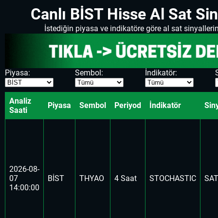
Canlı BİST Hisse Al Sat Sin
İstediğin piyasa ve indikatöre göre al sat sinyallerini
Piyasa:
Sembol:
İndikatör:
Analiz
Piyasa
Sembol
Periyod
İndikatör
Sin
Saati
2026-08-
07
BİST
THYAO
4 Saat
STOCHASTIC
SA
14:00:00